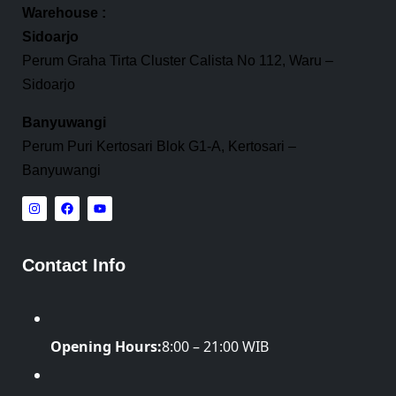
Warehouse :
Sidoarjo
Perum Graha Tirta Cluster Calista No 112, Waru –
Sidoarjo
Banyuwangi
Perum Puri Kertosari Blok G1-A, Kertosari –
Banyuwangi
Contact Info
Opening Hours:
8:00 – 21:00 WIB